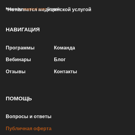
Image by
rawpixel.com
Freepik
*Не является медицинской услугой
НАВИГАЦИЯ
Программы
Команда
Вебинары
Блог
Отзывы
Контакты
ПОМОЩЬ
Вопросы и ответы
Публичная оферта