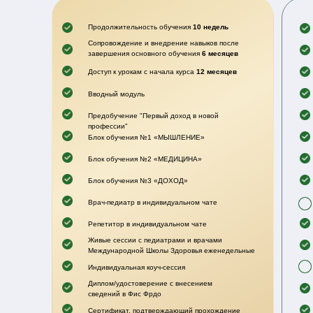
Продолжительность обучения
10 недель
Сопровождение и внедрение навыков после
завершения основного обучения
6 месяцев
Доступ к урокам с начала курса
12 месяцев
Вводный модуль
Предобучение "Первый доход в новой
профессии"
Блок обучения №1 «МЫШЛЕНИЕ»
Блок обучения №2 «МЕДИЦИНА»
Блок обучения №3 «ДОХОД»
Врач-педиатр в индивидуальном чате
Репетитор в индивидуальном чате
Живые сессии с педиатрами и врачами
Международной Школы Здоровья еженедельные
Индивидуальная коуч-сессия
Диплом/удостоверение с внесением
сведений в Фис Фрдо
Сертификат, подтверждающий прохождение