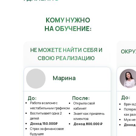
КОМУ НУЖНО
НА ОБУЧЕНИЕ:
НЕ МОЖЕТЕ НАЙТИ СЕБЯ И
ОКРУ
СВОЮ РЕАЛИЗАЦИЮ
Марина
До:
До:
После:
Работа в салоне с
Открыла свой
Врач в 
нестабильным графиком
кабинет
Потеря
Воспитывает одна 2
Знает как привлечь
как ра
детей
клиентов
Муж не
Доход 150.000₽
Доход 800.000 ₽
Доход
Страх за финансовое
будущее